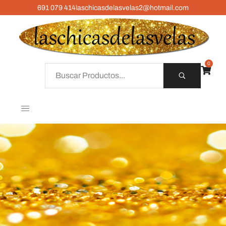
691 079 414
laschicasdelasvelas2@hotmail.com
0