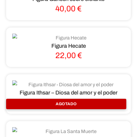
40,00
€
Figura Hecate
22,00
€
Figura Ithsar – Diosa del amor y el poder
80,00
€
AGOTADO