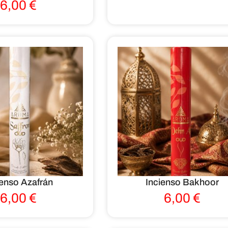
6,00
€
ienso Azafrán
Incienso Bakhoor
6,00
€
6,00
€