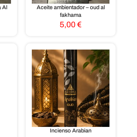
 Al
Aceite ambientador – oud al
fakhama
5,00
€
Incienso Arabian