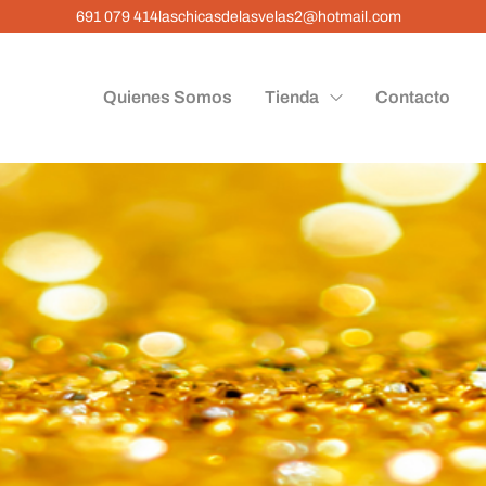
691 079 414
laschicasdelasvelas2@hotmail.com
Quienes Somos
Tienda
Contacto