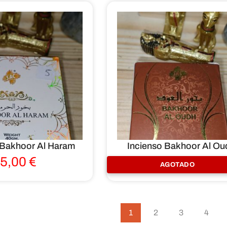
 Bakhoor Al Haram
Incienso Bakhoor Al Ou
5,00
€
5,00
€
AGOTADO
1
2
3
4