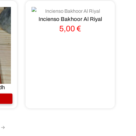
Incienso Bakhoor Al Riyal
5,00
€
dh
→