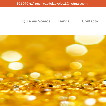
691 079 414
laschicasdelasvelas2@hotmail.com
Quienes Somos
Tienda
Contacto