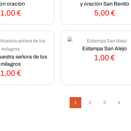
on oración
y oración San Benito
1,00
€
5,00
€
Estampa San Alejo
1,00
€
estra señora de los
milagros
1,00
€
1
2
3
4