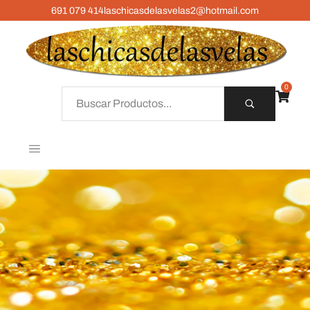
691 079 414
laschicasdelasvelas2@hotmail.com
0