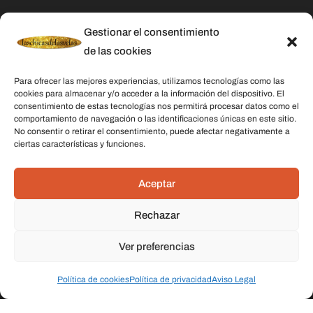
Aviso Legal
Gestionar el consentimiento
Política de Cookies
de las cookies
Contacto
Para ofrecer las mejores experiencias, utilizamos tecnologías como las
cookies para almacenar y/o acceder a la información del dispositivo. El
consentimiento de estas tecnologías nos permitirá procesar datos como el
Categorías
comportamiento de navegación o las identificaciones únicas en este sitio.
No consentir o retirar el consentimiento, puede afectar negativamente a
Velas
ciertas características y funciones.
Inciensos
Aceptar
Aceites esenciales
Aguas rituales y colonias
Rechazar
Ver preferencias
Datos De Contacto
Dirección:
C/ Stella Maris, 20 50015 Zaragoza
Política de cookies
Política de privacidad
Aviso Legal
Teléfono:
691 079 414