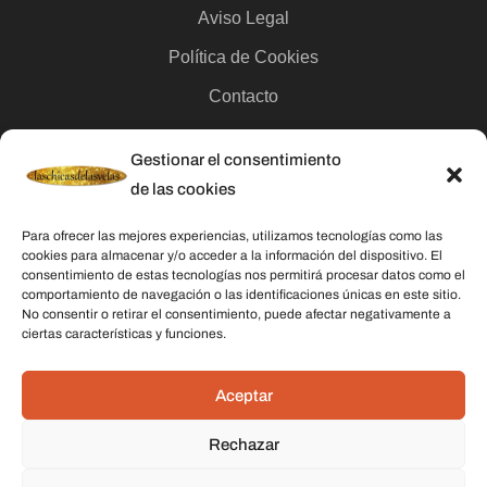
Aviso Legal
Política de Cookies
Contacto
Gestionar el consentimiento
Categorías
de las cookies
Velas
Para ofrecer las mejores experiencias, utilizamos tecnologías como las
Inciensos
cookies para almacenar y/o acceder a la información del dispositivo. El
consentimiento de estas tecnologías nos permitirá procesar datos como el
Aceites esenciales
comportamiento de navegación o las identificaciones únicas en este sitio.
No consentir o retirar el consentimiento, puede afectar negativamente a
Aguas rituales y colonias
ciertas características y funciones.
Datos De Contacto
Aceptar
Dirección:
C/ Stella Maris, 20 50015 Zaragoza
Rechazar
Teléfono:
691 079 414