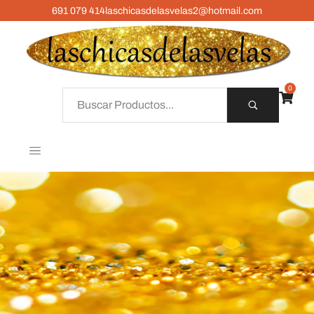
691 079 414
laschicasdelasvelas2@hotmail.com
0