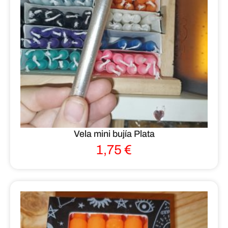
Vela mini bujía Plata
1,75
€