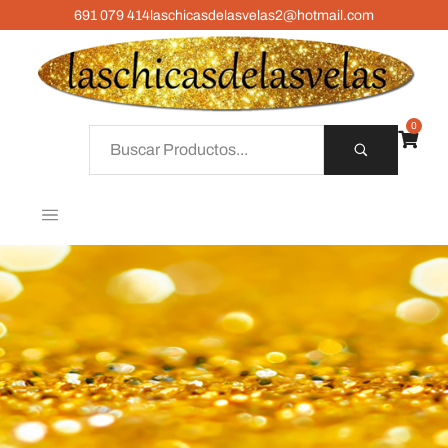
691 079 414
laschicasdelasvelas2@hotmail.com
0