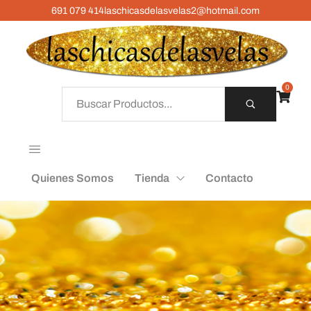
691 079 414
laschicasdelasvelas2@hotmail.com
0
Quienes Somos
Tienda
Contacto