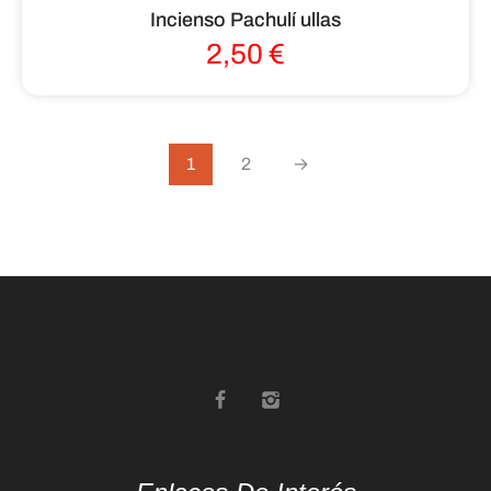
Incienso Pachulí ullas
2,50
€
1
2
→