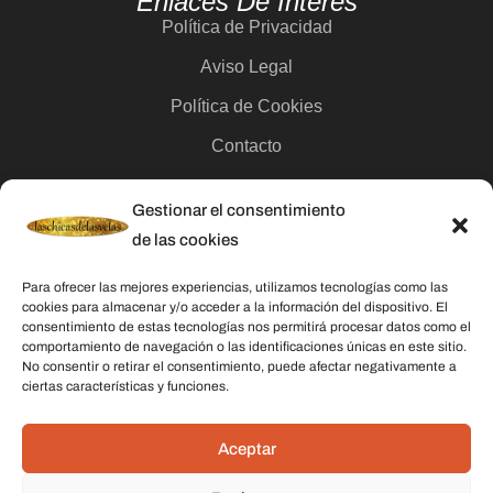
Enlaces De Interés
Política de Privacidad
Aviso Legal
Política de Cookies
Contacto
Gestionar el consentimiento
Categorías
de las cookies
Velas
Para ofrecer las mejores experiencias, utilizamos tecnologías como las
Inciensos
cookies para almacenar y/o acceder a la información del dispositivo. El
consentimiento de estas tecnologías nos permitirá procesar datos como el
Aceites esenciales
comportamiento de navegación o las identificaciones únicas en este sitio.
No consentir o retirar el consentimiento, puede afectar negativamente a
Aguas rituales y colonias
ciertas características y funciones.
Datos De Contacto
Aceptar
Dirección:
C/ Stella Maris, 20 50015 Zaragoza