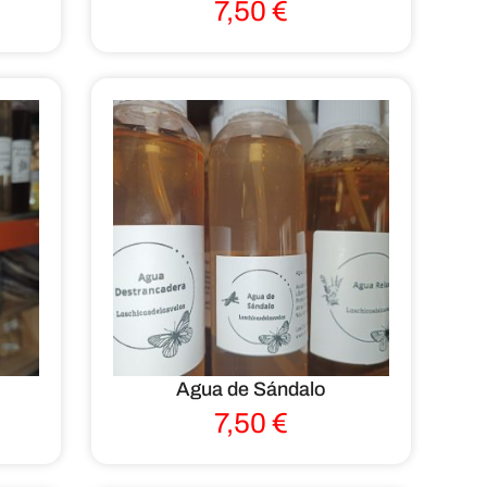
7,50
€
Agua de Sándalo
7,50
€