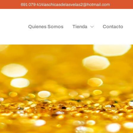
691 079 414
laschicasdelasvelas2@hotmail.com
Quienes Somos
Tienda
Contacto