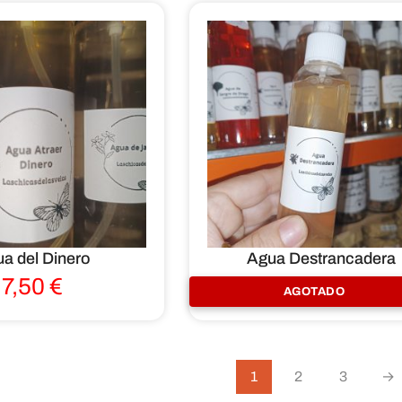
a del Dinero
Agua Destrancadera
7,50
€
7,50
€
AGOTADO
1
2
3
→