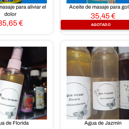
asaje para aliviar el
Aceite de masaje para go
dolor
35,45
€
35,65
€
AGOTADO
a de Florida
Agua de Jazmín