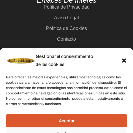
Enlaces De Interés
Política de Privacidad
Aviso Legal
Política de Cookies
Contacto
Gestionar el consentimiento
Categorías
de las cookies
Velas
Para ofrecer las mejores experiencias, utilizamos tecnologías como las
Inciensos
cookies para almacenar y/o acceder a la información del dispositivo. El
consentimiento de estas tecnologías nos permitirá procesar datos como el
Aceites esenciales
comportamiento de navegación o las identificaciones únicas en este sitio.
No consentir o retirar el consentimiento, puede afectar negativamente a
Aguas rituales y colonias
ciertas características y funciones.
Datos De Contacto
Aceptar
Dirección:
C/ Stella Maris, 20 50015 Zaragoza