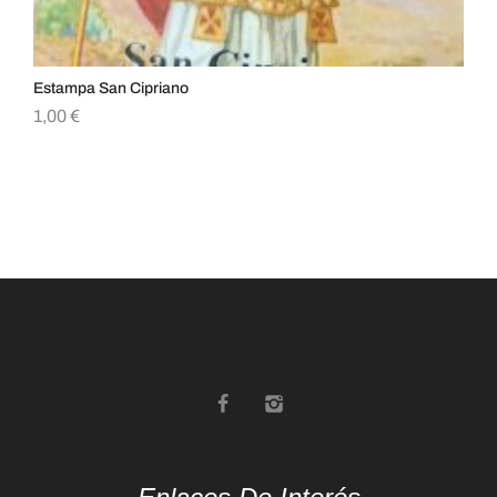
Estampa San Cipriano
Es
1,00
€
1,