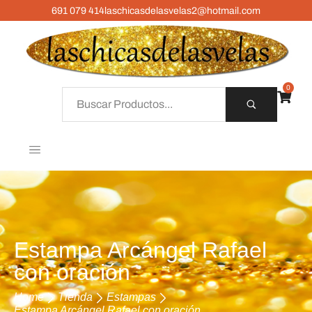
691 079 414
laschicasdelasvelas2@hotmail.com
0
Estampa Arcángel Rafael
con oración
Home
Tienda
Estampas
Estampa Arcángel Rafael con oración