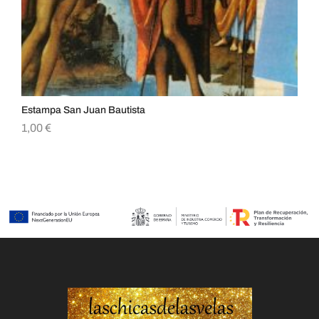
Estampa San Juan Bautista
Es
1,00
€
1,