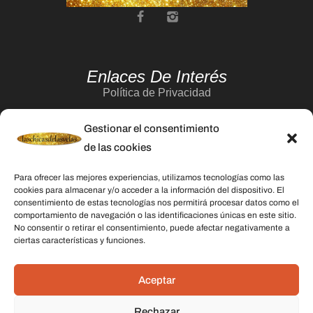
Enlaces De Interés
Política de Privacidad
Aviso Legal
Gestionar el consentimiento
Política de Cookies
de las cookies
Contacto
Para ofrecer las mejores experiencias, utilizamos tecnologías como las
cookies para almacenar y/o acceder a la información del dispositivo. El
consentimiento de estas tecnologías nos permitirá procesar datos como el
Categorías
comportamiento de navegación o las identificaciones únicas en este sitio.
No consentir o retirar el consentimiento, puede afectar negativamente a
Velas
ciertas características y funciones.
Inciensos
Aceptar
Aceites esenciales
Aguas rituales y colonias
Rechazar