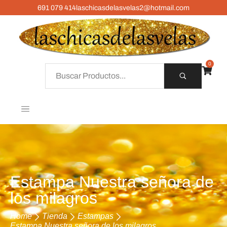
691 079 414
laschicasdelasvelas2@hotmail.com
0
Estampa Nuestra señora de
los milagros
Home
Tienda
Estampas
Estampa Nuestra señora de los milagros