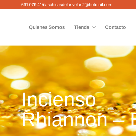
691 079 414
laschicasdelasvelas2@hotmail.com
Quienes Somos
Tienda
Contacto
Inciens
Rhiannon – 