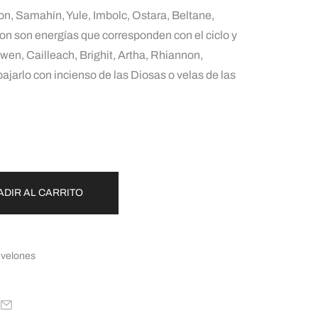
n, Samahín, Yule, Imbolc, Ostara, Beltane,
n son energías que corresponden con el ciclo y
wen, Cailleach, Brighit, Artha, Rhiannon,
jarlo con incienso de las Diosas o velas de las
ADIR AL CARRITO
 velones