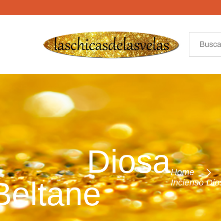
o Diosa
Home
Beltane
Incienso Di