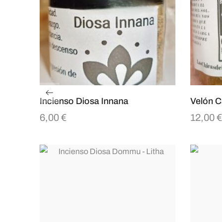
Incienso Diosa Innana
Velón C
6,00
€
12,00