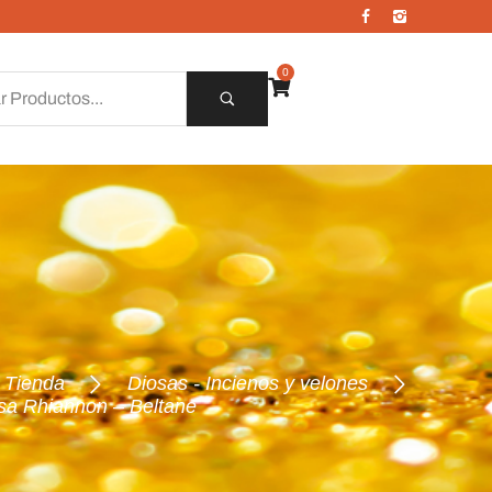
0
Tienda
Diosas - Incienos y velones
osa Rhiannon – Beltane