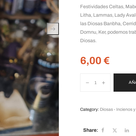
Festividades Celtas, Mabo
Litha, Lammas, Lady Avalo
las Diosas Banbha, Cerrid
Domnu, Ker, podemos traba
Diosas.
6,00
€
AÑ
Category:
Diosas - Incienos y
Share: