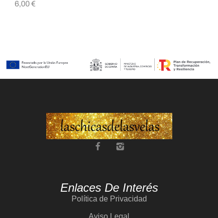
6,00
€
7,
Enlaces De Interés
Política de Privacidad
Aviso Legal