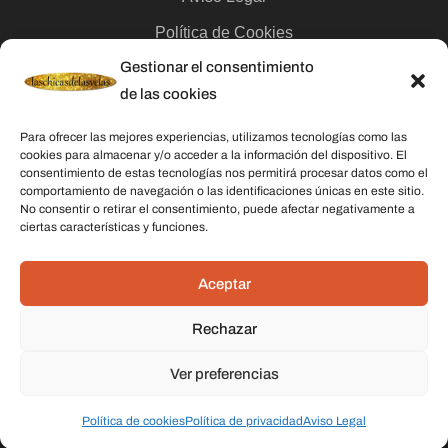
Política de Cookies
Gestionar el consentimiento
Contacto
de las cookies
Categorías
Para ofrecer las mejores experiencias, utilizamos tecnologías como las
cookies para almacenar y/o acceder a la información del dispositivo. El
Velas
consentimiento de estas tecnologías nos permitirá procesar datos como el
comportamiento de navegación o las identificaciones únicas en este sitio.
Inciensos
No consentir o retirar el consentimiento, puede afectar negativamente a
ciertas características y funciones.
Aceites esenciales
Aguas rituales y colonias
Aceptar
Rechazar
Datos De Contacto
Dirección:
C/ Stella Maris, 20 50015 Zaragoza
Ver preferencias
Teléfono:
691 079 414
Política de cookies
Política de privacidad
Aviso Legal
Email:
laschicasdelasvelas2@hotmail.com