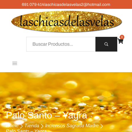
691 079 414
laschicasdelasvelas2@hotmail.com
0
Palo Santo – Yagra
Home
Tienda
Inciensos Sagrada Madre
Palo Santo – Yagra