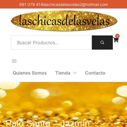
691 079 414
laschicasdelasvelas2@hotmail.com
0
Quienes Somos
Tienda
Contacto
Palo Santo – Jazmín