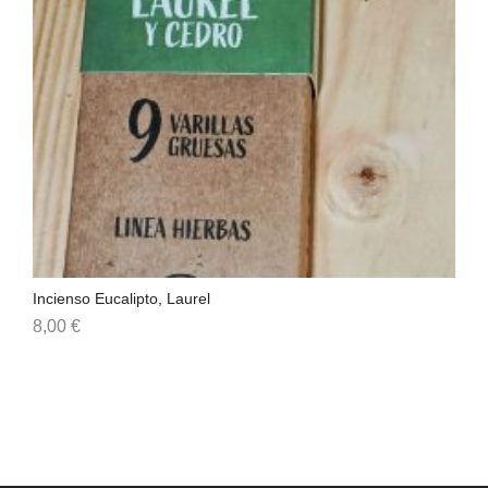
Incienso Eucalipto, Laurel
Inc
8,00
€
9,