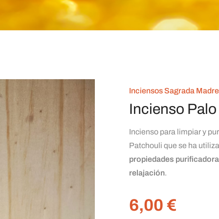
Inciensos Sagrada Madre
Incienso Palo
Incienso para limpiar y pu
Patchouli que se ha utili
propiedades purificadora
relajación
.
6,00
€