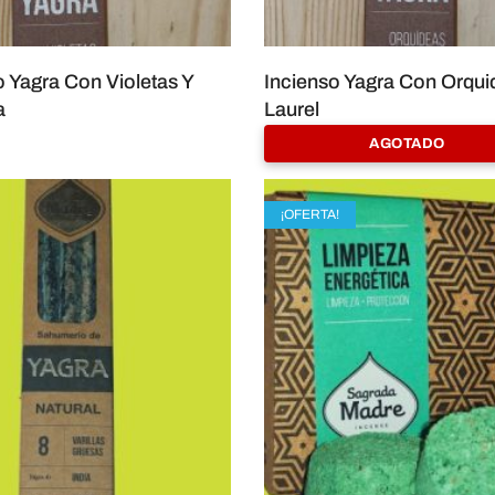
o Yagra Con Violetas Y
Incienso Yagra Con Orqui
a
Laurel
8,00
€
AGOTADO
¡OFERTA!