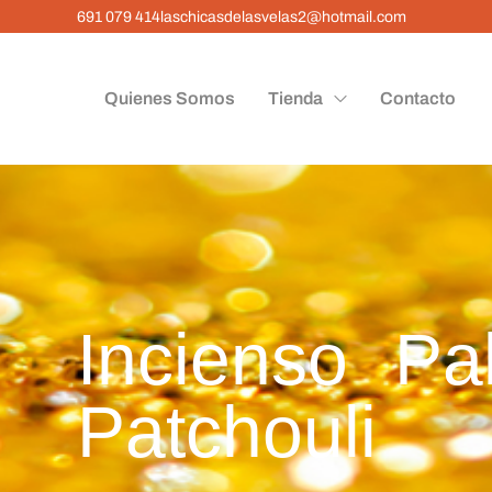
691 079 414
laschicasdelasvelas2@hotmail.com
Quienes Somos
Tienda
Contacto
Incienso Pa
Patchouli