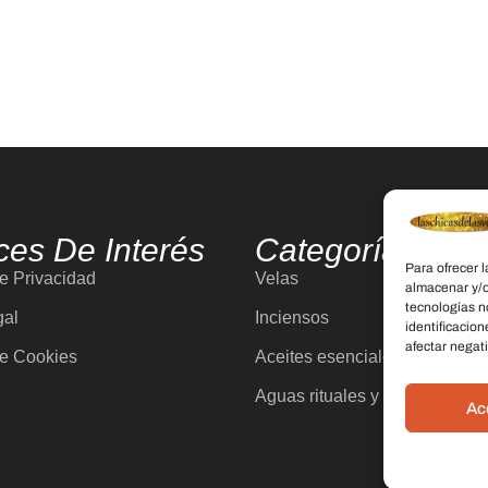
ces De Interés
Categorías
Para ofrecer 
de Privacidad
Velas
almacenar y/o
tecnologías n
gal
Inciensos
identificacion
afectar negati
de Cookies
Aceites esenciales
Aguas rituales y colonias
Ac