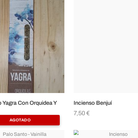
o Yagra Con Orquidea Y
Incienso Benjuí
7,50
€
AGOTADO