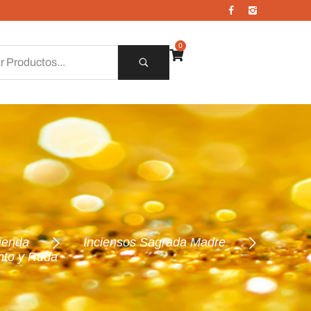
0
ienda
Inciensos Sagrada Madre
nto y Ruda