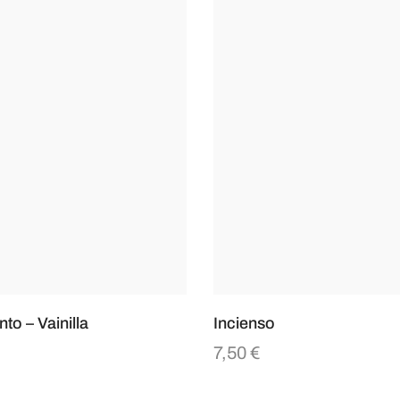
to – Vainilla
Incienso
7,50
€