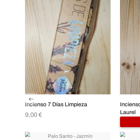
Incienso 7 Días Limpieza
Inciens
Laurel
9,00
€
8,00
€