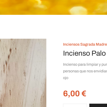
Inciensos Sagrada Madre
Incienso Palo
Incienso para limpiar y pur
personas que nos envidian
ojo
6,00
€