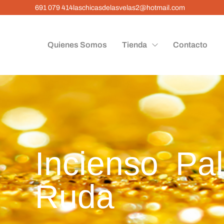
691 079 414
laschicasdelasvelas2@hotmail.com
Quienes Somos
Tienda
Contacto
Incienso Pa
Ruda