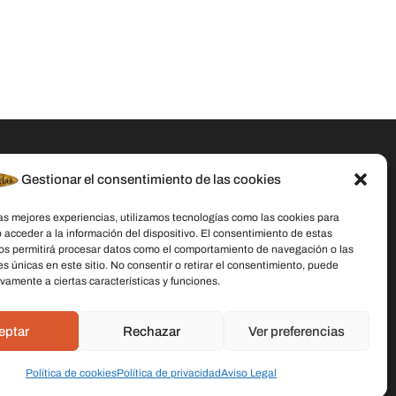
Gestionar el consentimiento de las cookies
Datos De Contacto
las mejores experiencias, utilizamos tecnologías como las cookies para
Dirección:
C/ Stella Maris, 20 50015
 acceder a la información del dispositivo. El consentimiento de estas
Zaragoza
os permitirá procesar datos como el comportamiento de navegación o las
es únicas en este sitio. No consentir o retirar el consentimiento, puede
Teléfono:
691 079 414
vamente a ciertas características y funciones.
Email:
laschicasdelasvelas2@hotmail.com
eptar
Rechazar
Ver preferencias
Política de cookies
Política de privacidad
Aviso Legal