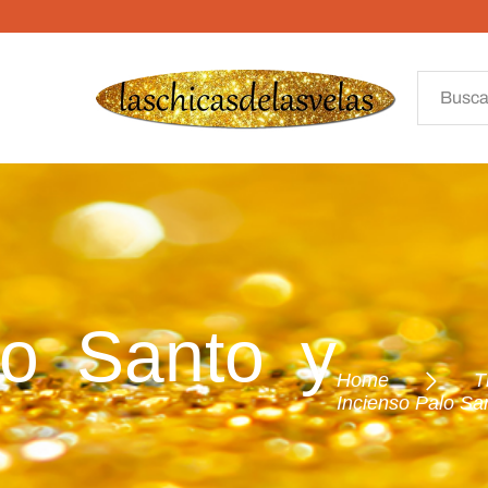
lo Santo y
Home
T
Incienso Palo Sa