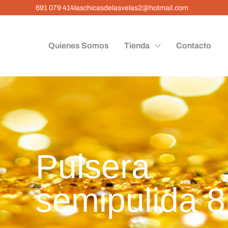
691 079 414
laschicasdelasvelas2@hotmail.com
Quienes Somos
Tienda
Contacto
Pulsera 
semipulida