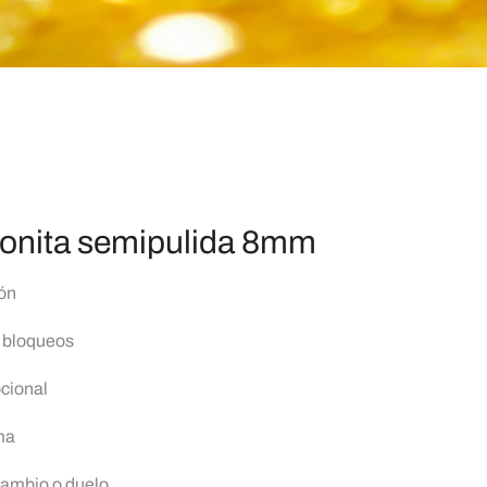
onita semipulida 8mm
zón
y bloqueos
cional
ma
cambio o duelo