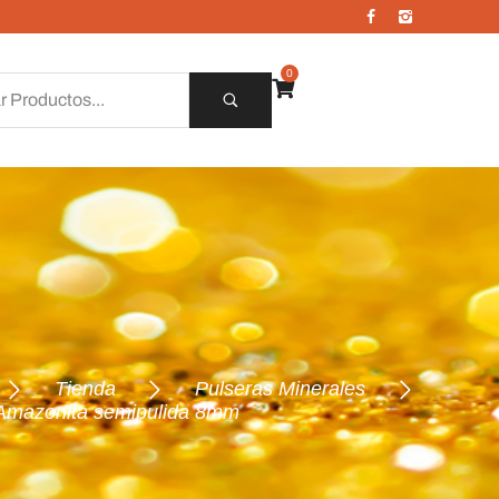
0
Tienda
Pulseras Minerales
 Amazonita semipulida 8mm