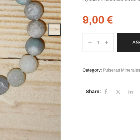
9,00
€
AÑ
Category:
Pulseras Minerale
Share: