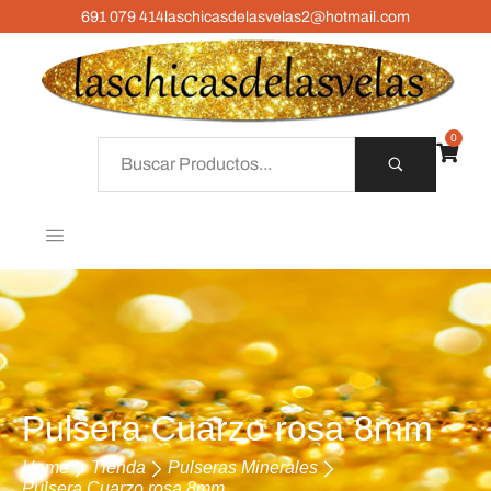
691 079 414
laschicasdelasvelas2@hotmail.com
0
Pulsera Cuarzo rosa 8mm
Home
Tienda
Pulseras Minerales
Pulsera Cuarzo rosa 8mm