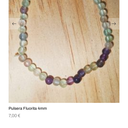
Pulsera Fluorita 4mm
Pu
7,00
€
6,