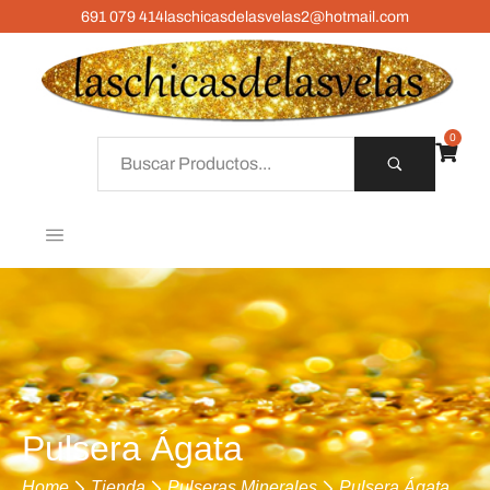
691 079 414
laschicasdelasvelas2@hotmail.com
0
Pulsera Ágata
Home
Tienda
Pulseras Minerales
Pulsera Ágata