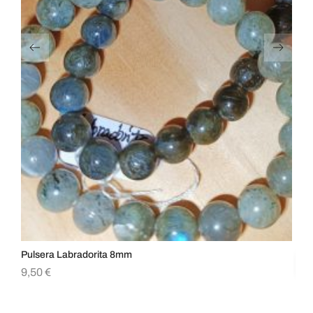
Pulsera Labradorita 8mm
Pu
9,50
€
5,