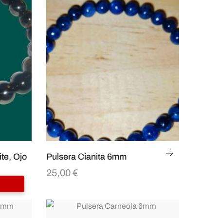
te, Ojo
Pulsera Cianita 6mm
25,00
€