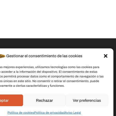
Gestionar el consentimiento de las cookies
Datos De Contacto
las mejores experiencias, utilizamos tecnologías como las cookies para
Dirección:
C/ Stella Maris, 20 50015
 acceder a la información del dispositivo. El consentimiento de estas
Zaragoza
os permitirá procesar datos como el comportamiento de navegación o las
es únicas en este sitio. No consentir o retirar el consentimiento, puede
Teléfono:
691 079 414
vamente a ciertas características y funciones.
Email:
laschicasdelasvelas2@hotmail.com
eptar
Rechazar
Ver preferencias
Política de cookies
Política de privacidad
Aviso Legal