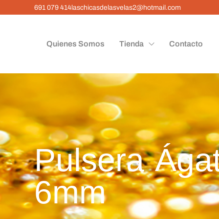
691 079 414
laschicasdelasvelas2@hotmail.com
Quienes Somos
Tienda
Contacto
Pulsera Ága
6mm