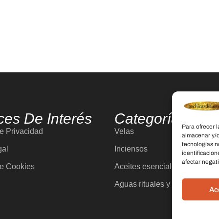
ces De Interés
Categorías
Para ofrecer 
de Privacidad
Velas
almacenar y/o
tecnologías n
gal
Inciensos
identificacion
afectar negati
de Cookies
Aceites esenciales
Aguas rituales y colonias
Ac