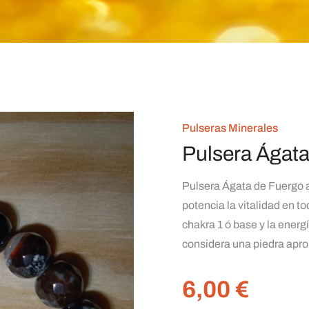
Pulseras Minerales
Pulsera Ágat
Pulsera Ágata de Fuergo a
potencia la vitalidad en t
chakra 1 ó base y la energ
considera una piedra aprop
6,00
€