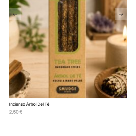
Incienso Árbol Del Té
Inc
2,50
€
2,