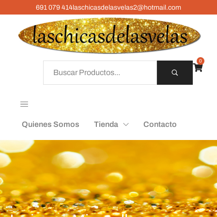
691 079 414
laschicasdelasvelas2@hotmail.com
0
Quienes Somos
Tienda
Contacto