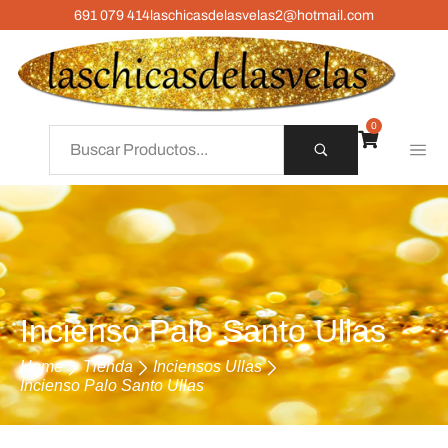
691 079 414
laschicasdelasvelas2@hotmail.com
0
Incienso Palo Santo Ullas
Home
Tienda
Inciensos Ullas
Incienso Palo Santo Ullas