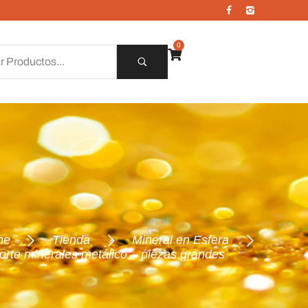
0
me
Tienda
Mineral en Esfera
orte minerales metálico – piezas grandes