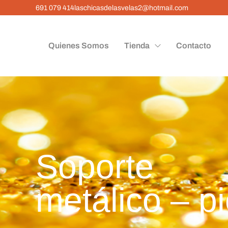
691 079 414
laschicasdelasvelas2@hotmail.com
Quienes Somos
Tienda
Contacto
Soporte 
metálico – p