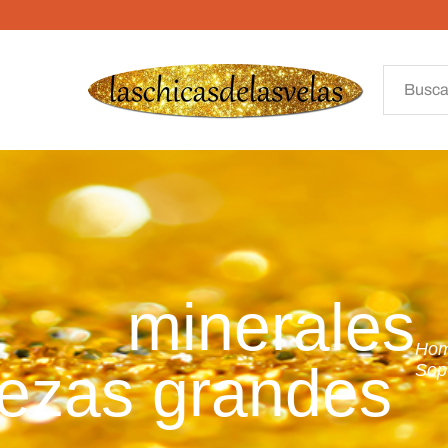
minerales
Ho
iezas grandes
Sop