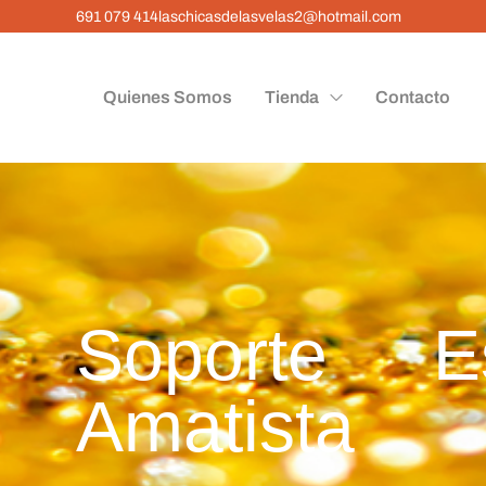
691 079 414
laschicasdelasvelas2@hotmail.com
Quienes Somos
Tienda
Contacto
Soporte E
Amatista