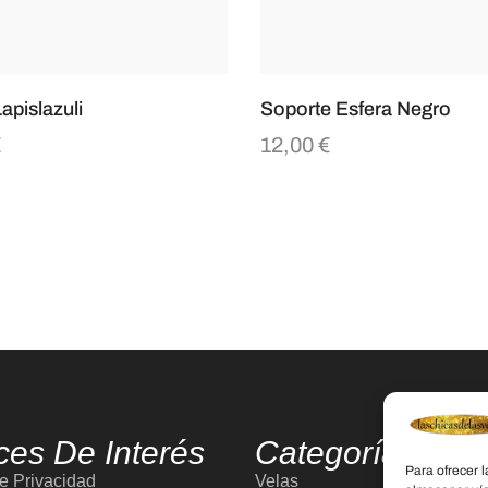
apislazuli
Soporte Esfera Negro
€
12,00
€
ces De Interés
Categorías
Para ofrecer 
de Privacidad
Velas