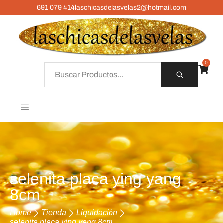
691 079 414
laschicasdelasvelas2@hotmail.com
0
selenita placa ying yang
8cm
Home
Tienda
Liquidación
selenita placa ying yang 8cm