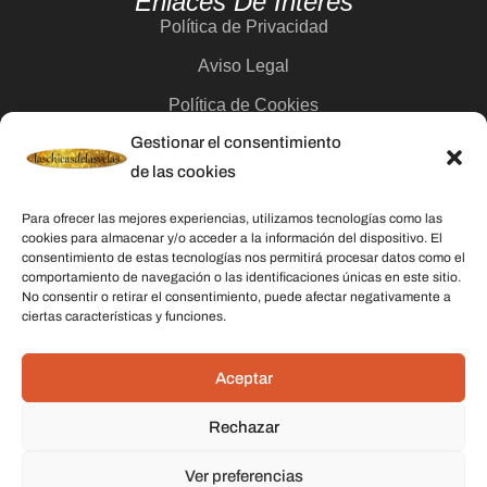
Enlaces De Interés
Política de Privacidad
Aviso Legal
Política de Cookies
Gestionar el consentimiento
Contacto
de las cookies
Categorías
Para ofrecer las mejores experiencias, utilizamos tecnologías como las
cookies para almacenar y/o acceder a la información del dispositivo. El
Velas
consentimiento de estas tecnologías nos permitirá procesar datos como el
comportamiento de navegación o las identificaciones únicas en este sitio.
Inciensos
No consentir o retirar el consentimiento, puede afectar negativamente a
ciertas características y funciones.
Aceites esenciales
Aguas rituales y colonias
Aceptar
Rechazar
Datos De Contacto
Dirección:
C/ Stella Maris, 20 50015 Zaragoza
Ver preferencias