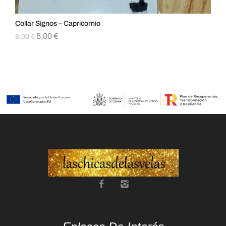
Collar Signos – Capricornio
Col
5,00
€
8,00
€
8,