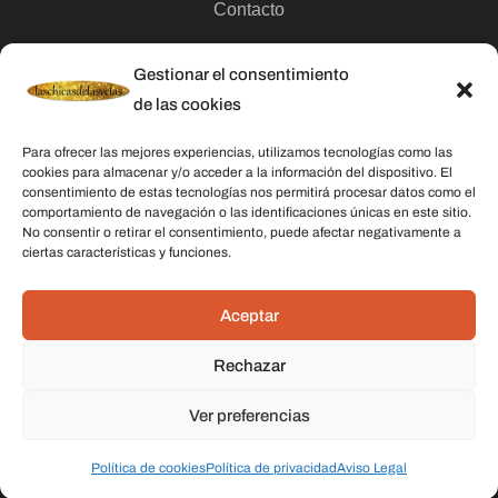
Contacto
Gestionar el consentimiento
Categorías
de las cookies
Velas
Para ofrecer las mejores experiencias, utilizamos tecnologías como las
Inciensos
cookies para almacenar y/o acceder a la información del dispositivo. El
consentimiento de estas tecnologías nos permitirá procesar datos como el
Aceites esenciales
comportamiento de navegación o las identificaciones únicas en este sitio.
No consentir o retirar el consentimiento, puede afectar negativamente a
Aguas rituales y colonias
ciertas características y funciones.
Datos De Contacto
Aceptar
Dirección:
C/ Stella Maris, 20 50015 Zaragoza
Rechazar
Teléfono:
691 079 414
Ver preferencias
Email:
laschicasdelasvelas2@hotmail.com
Política de cookies
Política de privacidad
Aviso Legal