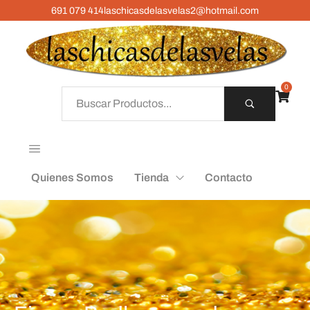
691 079 414
laschicasdelasvelas2@hotmail.com
0
Quienes Somos
Tienda
Contacto