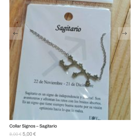
Collar Signos – Sagitario
Col
5,00
€
8,00
€
8,