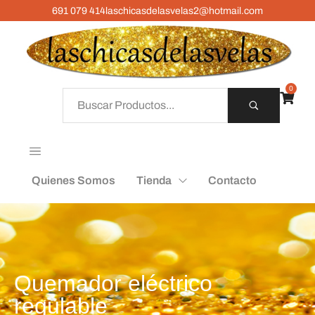
691 079 414
laschicasdelasvelas2@hotmail.com
0
Quienes Somos
Tienda
Contacto
Quemador eléctrico
regulable