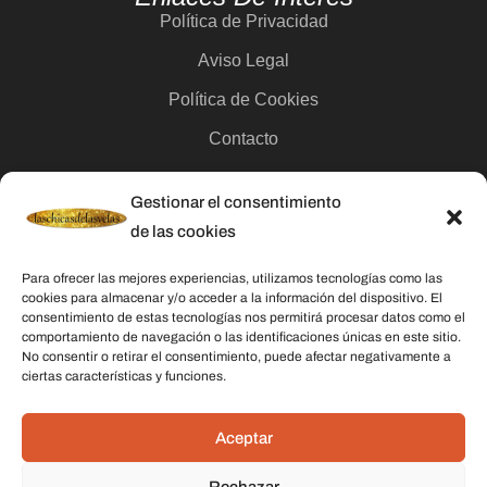
Política de Privacidad
Aviso Legal
Política de Cookies
Contacto
Gestionar el consentimiento
Categorías
de las cookies
Velas
Para ofrecer las mejores experiencias, utilizamos tecnologías como las
Inciensos
cookies para almacenar y/o acceder a la información del dispositivo. El
consentimiento de estas tecnologías nos permitirá procesar datos como el
Aceites esenciales
comportamiento de navegación o las identificaciones únicas en este sitio.
No consentir o retirar el consentimiento, puede afectar negativamente a
Aguas rituales y colonias
ciertas características y funciones.
Datos De Contacto
Aceptar
Dirección:
C/ Stella Maris, 20 50015 Zaragoza
Rechazar