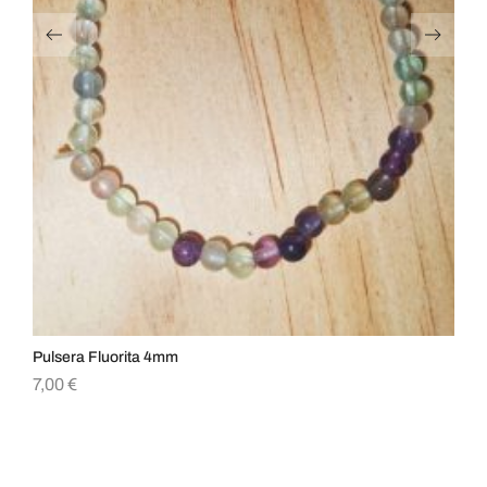
Pulsera Fluorita 4mm
Pu
7,00
€
9,