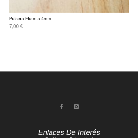
Pulsera Fluorita 4mm
Pu
7,00
€
9,
Enlaces De Interés