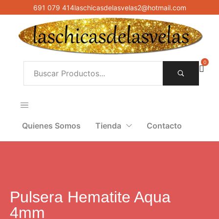
691 079 414
laschicasdelasvelas2@hotmail.com
0
Quienes Somos
Tienda
Contacto
Pulsera Hematite Aqua
4mm