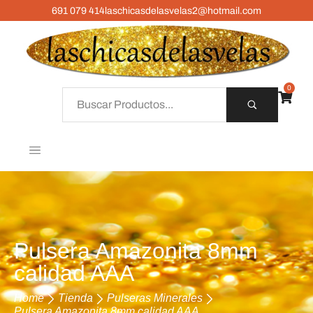
691 079 414
laschicasdelasvelas2@hotmail.com
0
Pulsera Amazonita 8mm
calidad AAA
Home
Tienda
Pulseras Minerales
Pulsera Amazonita 8mm calidad AAA