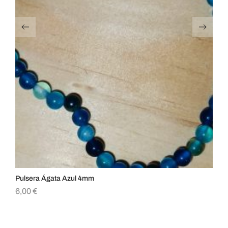
Pulsera Ágata Azul 4mm
Pu
6,00
€
9,