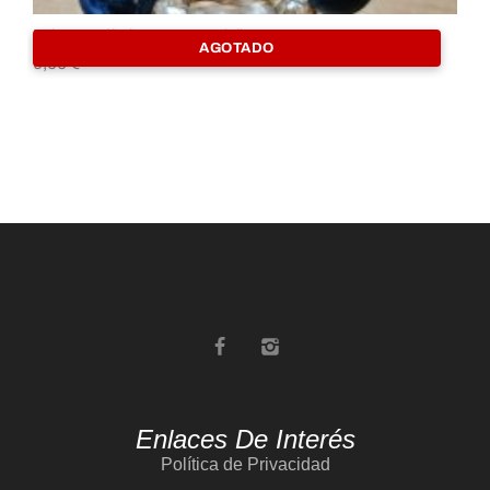
Pulsera Trébol Cuarzo Y Sodalita 8mm
Pu
AGOTADO
9,00
€
8,
Enlaces De Interés
Política de Privacidad