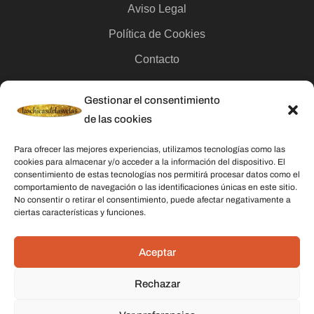
Aviso Legal
Política de Cookies
Contacto
Gestionar el consentimiento
Categorías
de las cookies
Velas
Para ofrecer las mejores experiencias, utilizamos tecnologías como las
Inciensos
cookies para almacenar y/o acceder a la información del dispositivo. El
consentimiento de estas tecnologías nos permitirá procesar datos como el
Aceites esenciales
comportamiento de navegación o las identificaciones únicas en este sitio.
No consentir o retirar el consentimiento, puede afectar negativamente a
Aguas rituales y colonias
ciertas características y funciones.
Datos De Contacto
Aceptar
Dirección:
C/ Stella Maris, 20 50015 Zaragoza
Rechazar
Teléfono:
691 079 414