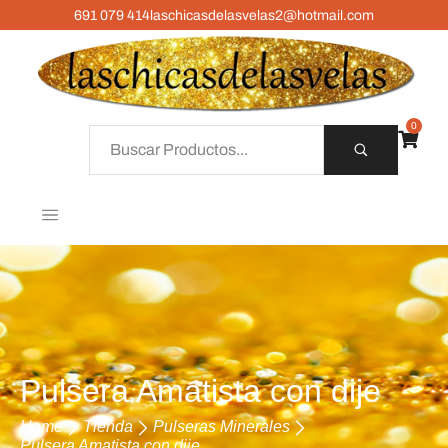
691 079 414
laschicasdelasvelas2@hotmail.com
0
Pulsera Amatista con dije
Home
Tienda
Pulseras Minerales
Pulsera Amatista con dije