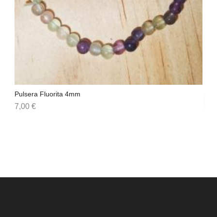
Pulsera Fluorita 4mm
Pu
7,00
€
9,