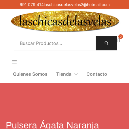
691 079 414
laschicasdelasvelas2@hotmail.com
0
Quienes Somos
Tienda
Contacto
Pulsera Ágata Naranja