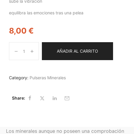
sube la vibración
equilibra las emociones tras una pelea
8,00
€
AÑADIR AL CARRITO
Category:
Pulseras Minerales
Share:
Los minerales aunque no poseen una comprobación