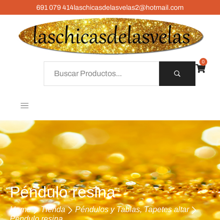
691 079 414
laschicasdelasvelas2@hotmail.com
0
Péndulo resina
Home
Tienda
Péndulos y Tablas, Tapetes altar
Péndulo resina