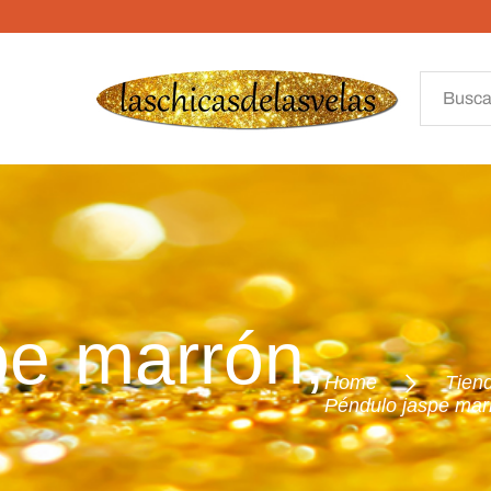
pe marrón,
Home
Tien
Péndulo jaspe marr