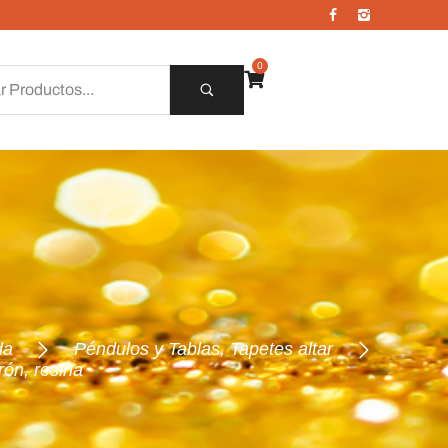
0
da
Péndulos y Tablas, Tapetes altar
ón, resina