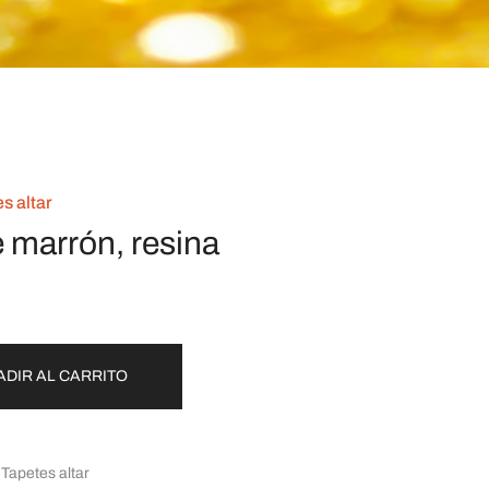
s altar
 marrón, resina
ADIR AL CARRITO
 Tapetes altar