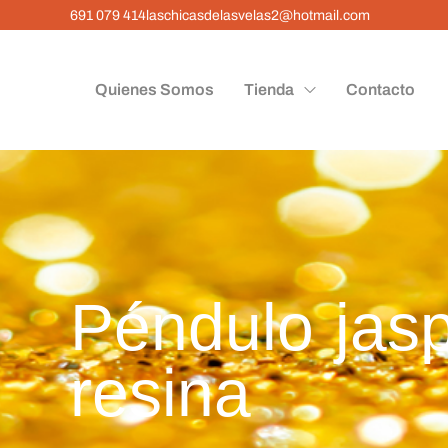
691 079 414
laschicasdelasvelas2@hotmail.com
Quienes Somos
Tienda
Contacto
Péndulo jas
resina