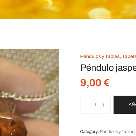
Péndulos y Tablas, Tapete
Péndulo jaspe
9,00
€
AÑ
Category:
Péndulos y Tablas,