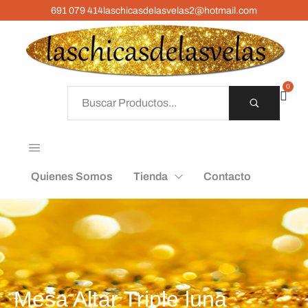
691 079 414
laschicasdelasvelas2@hotmail.com
0
Quienes Somos
Tienda
Contacto
Mesa Altar Triple luna