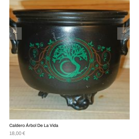
Caldero Árbol De La Vida
Vi
18,00
€
5,