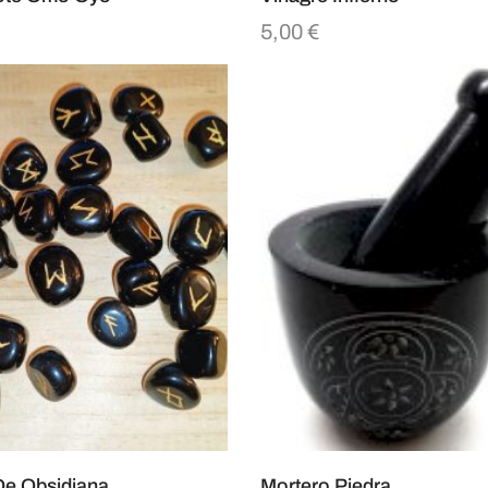
5,00
€
e Obsidiana
Mortero Piedra