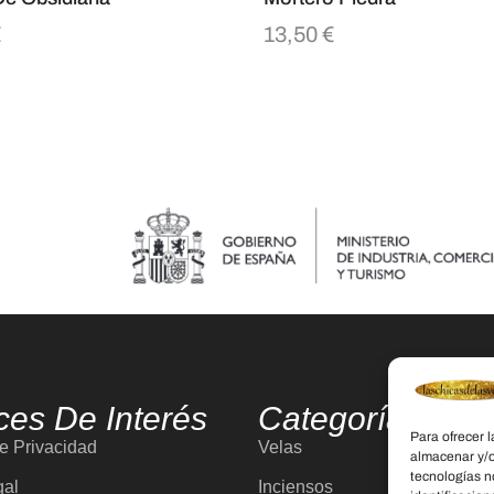
€
13,50
€
ces De Interés
Categorías
Para ofrecer 
de Privacidad
Velas
almacenar y/o
tecnologías n
gal
Inciensos