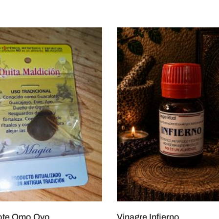
ote Omo Oyo
Vinagre Infierno