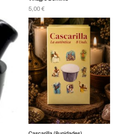
5,00
€
Cascarilla (8unidades)