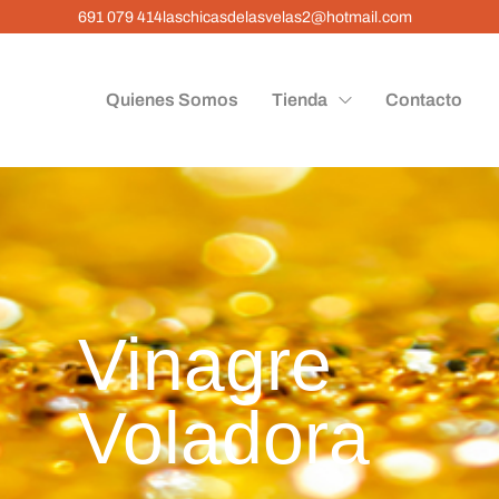
691 079 414
laschicasdelasvelas2@hotmail.com
Quienes Somos
Tienda
Contacto
Vinagre
Voladora