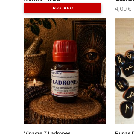
13,50
€
4,00
€
AGOTADO
Vinagre 7 Ladrones
Runas D