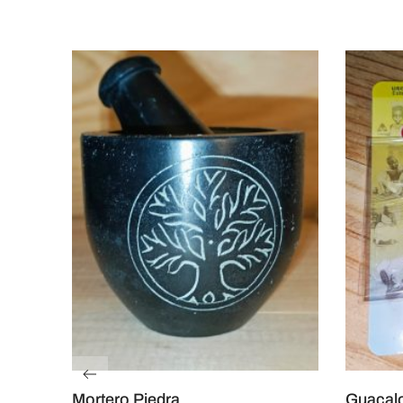
Mortero Piedra
Guacal