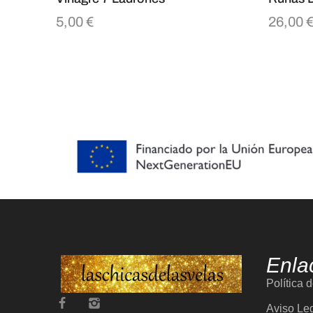
5,00
€
26,00
Enla
Política 
Aviso Le