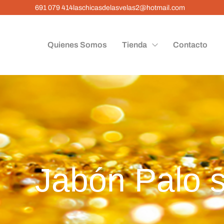
691 079 414
laschicasdelasvelas2@hotmail.com
Quienes Somos
Tienda
Contacto
Jabón Palo 