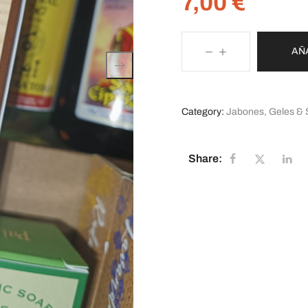
7,00
€
AÑ
Category:
Jabones, Geles & 
Share: