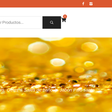
0
es, Geles & Sales de baño
Jabón Palo santo