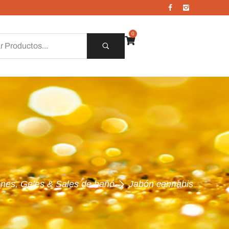
0
nes, Geles & Sales de baño
Jabón cannabis