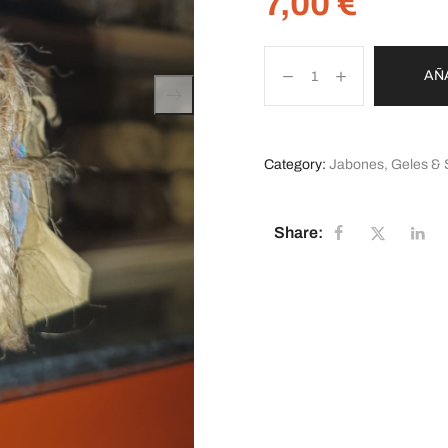
7,00
€
AÑ
Category:
Jabones, Geles & 
Share: