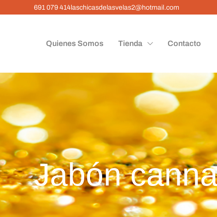
691 079 414
laschicasdelasvelas2@hotmail.com
Quienes Somos
Tienda
Contacto
Jabón canna