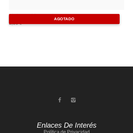
Hierba Esotérica Artemisa
Pal
AGOTADO
2,00
€
4,
Enlaces De Interés
Política de Privacidad