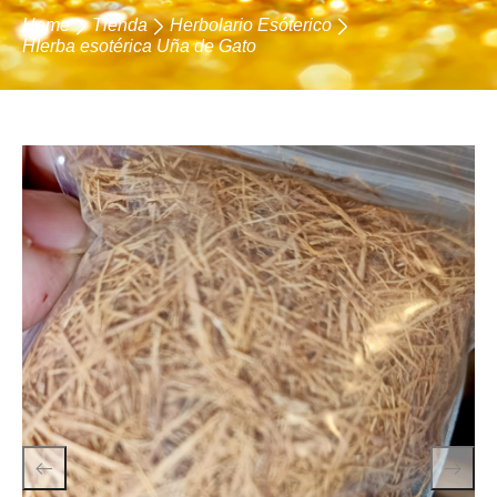
Home
Tienda
Herbolario Esóterico
HIerba esotérica Uña de Gato