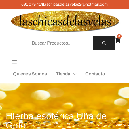
691 079 414
laschicasdelasvelas2@hotmail.com
0
Quienes Somos
Tienda
Contacto
HIerba esotérica Uña de
Gato