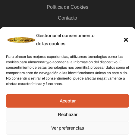
Política de Cookies
Contacto
Gestionar el consentimiento
Categorías
de las cookies
Velas
Para ofrecer las mejores experiencias, utilizamos tecnologías como las
Inciensos
cookies para almacenar y/o acceder a la información del dispositivo. El
consentimiento de estas tecnologías nos permitirá procesar datos como el
Aceites esenciales
comportamiento de navegación o las identificaciones únicas en este sitio.
No consentir o retirar el consentimiento, puede afectar negativamente a
Aguas rituales y colonias
ciertas características y funciones.
Datos De Contacto
Aceptar
Dirección:
C/ Stella Maris, 20 50015 Zaragoza
Rechazar
Teléfono:
691 079 414
Ver preferencias
Email:
laschicasdelasvelas2@hotmail.com