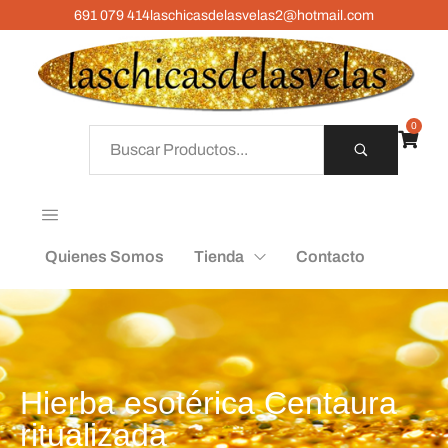
691 079 414
laschicasdelasvelas2@hotmail.com
0
Quienes Somos
Tienda
Contacto
Hierba esotérica Centaura
ritualizada