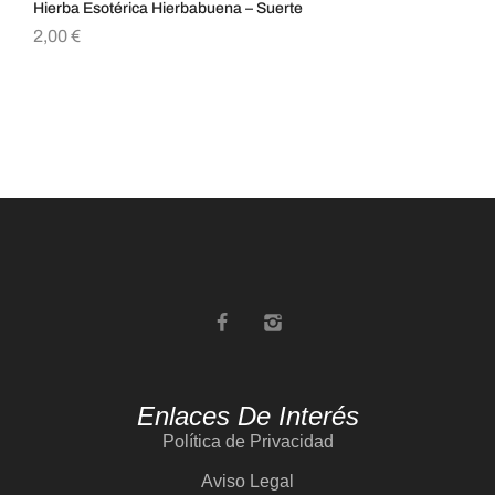
Hierba Esotérica Hierbabuena – Suerte
Hie
2,00
€
2,
Enlaces De Interés
Política de Privacidad
Aviso Legal