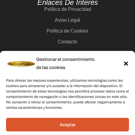
Enlaces De Interés
Política de Privacidad
Aviso Legal
Política de Cookies
Contacto
Gestionar el consentimiento
Categorías
de las cookies
Velas
Para ofrecer las mejores experiencias, utilizamos tecnologías como las
Inciensos
cookies para almacenar y/o acceder a la información del dispositivo. El
consentimiento de estas tecnologías nos permitirá procesar datos como el
Aceites esenciales
comportamiento de navegación o las identificaciones únicas en este sitio.
No consentir o retirar el consentimiento, puede afectar negativamente a
Aguas rituales y colonias
ciertas características y funciones.
Datos De Contacto
Aceptar
Dirección:
C/ Stella Maris, 20 50015 Zaragoza