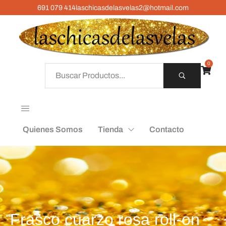
691 079 414
laschicasdelasvelas2@hotmail.com
0
Quienes Somos
Tienda
Contacto
Frasco cuarzo rosa roll-on