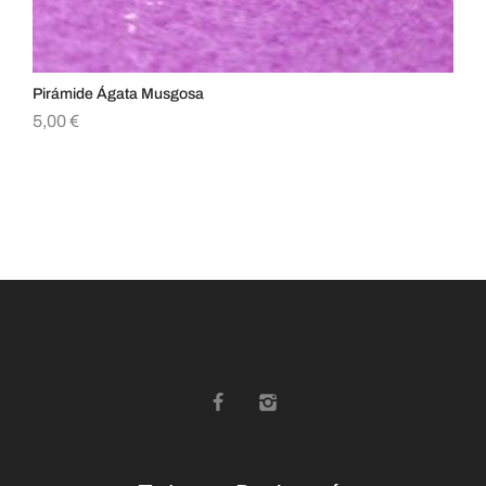
Pirámide Ágata Musgosa
Fra
5,00
€
3,