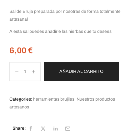
Sal de Bruja preparada por nosotras de forma totalmente
artesanal
A esta sal puedes añadirle las hierbas que tu desees
6,00
€
AÑADIR AL CARRITO
Categories:
herramientas brujiles
,
Nuestros productos
artesanos
Share: