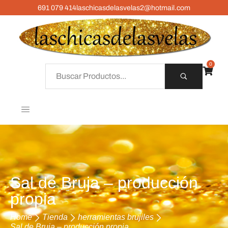
691 079 414
laschicasdelasvelas2@hotmail.com
0
Sal de Bruja – producción
propia
Home
Tienda
herramientas brujiles
Sal de Bruja – producción propia