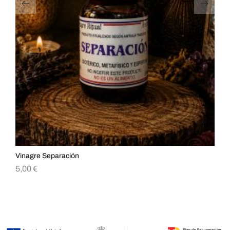
Vinagre Separación
Vin
5,00
€
5,