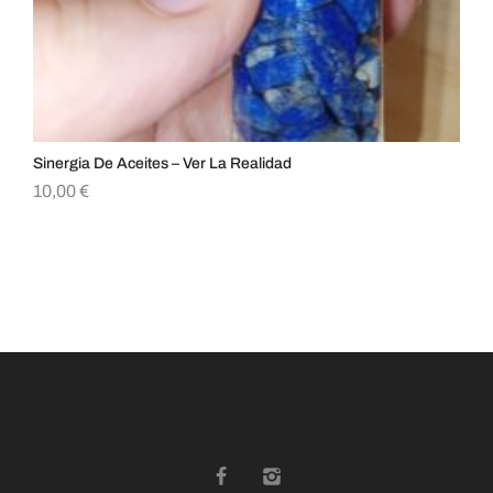
Sinergia De Aceites – Ver La Realidad
Ag
10,00
€
7,