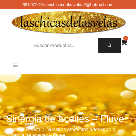
691 079 414
laschicasdelasvelas2@hotmail.com
0
Sinergia de aceites – Fluye
Home
Tienda
Nuestros productos artesanos
Sinergia de aceites – Fluye