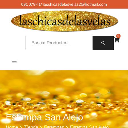
691 079 414
laschicasdelasvelas2@hotmail.com
0
Estampa San Alejo
Home
Tienda
Estampas
Estampa San Alejo