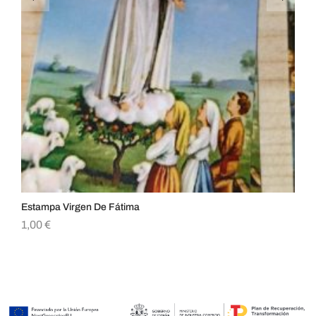
Estampa Virgen De Fátima
Es
1,00
€
1,