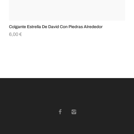
Colgante Estrella De David Con Piedras Alrededor
Col
6,00
€
6,