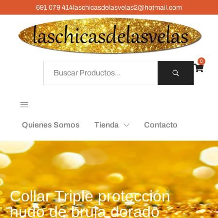
691 079 414
laschicasdelasvelas2@hotmail.com
0
Quienes Somos
Tienda
Contacto
Collar Triple protección
nudo de bruja dorado