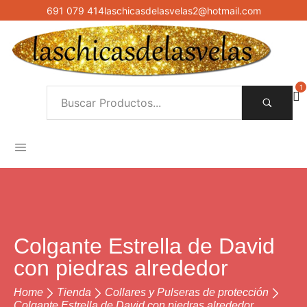
691 079 414
laschicasdelasvelas2@hotmail.com
1
Colgante Estrella de David
con piedras alrededor
Home
Tienda
Collares y Pulseras de protección
Colgante Estrella de David con piedras alrededor