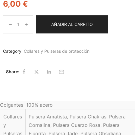
6,00
€
AÑADIR AL CARRITO
Category:
Collares y Pulseras de protección
Share:
Colgantes 100% acero
Collares
Pulsera Amatista, Pulsera Chakras, Pulsera
y
Cornalina, Pulsera Cuarzo Rosa, Pulsera
Pulseras
Fluorita, Pulsera Jade, Pulsera Obsidiana,