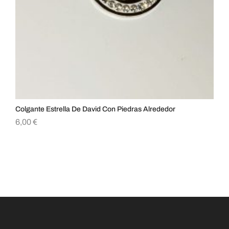
Colgante Estrella De David Con Piedras Alrededor
Co
6,00
€
8,