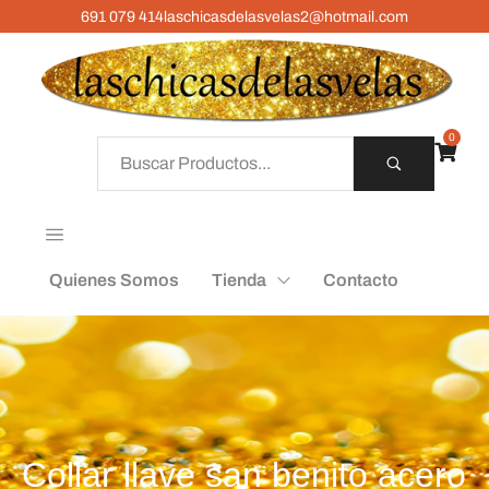
691 079 414
laschicasdelasvelas2@hotmail.com
0
Quienes Somos
Tienda
Contacto
Collar llave san benito acero