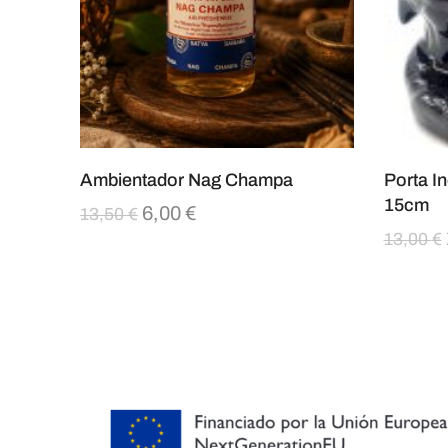
Ambientador Nag Champa
Porta I
15cm
6,00
€
13,50
€
13,00
€