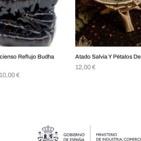
ncienso Reflujo Budha
Atado Salvia Y Pétalos D
12,00
€
10,00
€