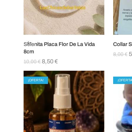
Selenita Placa Flor De La Vida
Collar 
8cm
5
8,00
€
8,50
€
10,00
€
¡OFERTA!
¡OFERTA