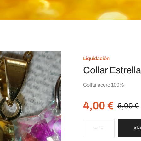
Liquidación
Collar Estrell
Collar acero 100%
4,00
€
6,00
€
AÑ