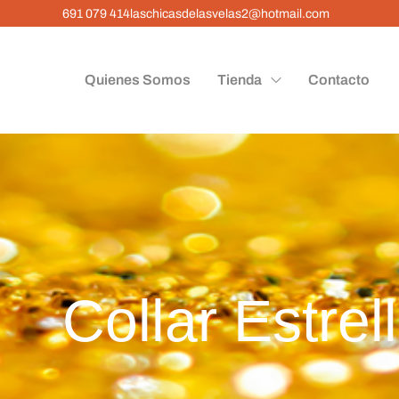
691 079 414
laschicasdelasvelas2@hotmail.com
Quienes Somos
Tienda
Contacto
Collar Estre