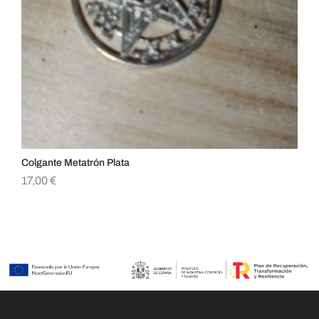
Colgante Metatrón Plata
Col
17,00
€
5,