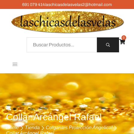
691 079 414
laschicasdelasvelas2@hotmail.com
0
Collar Arcángel Rafael
Home
Tienda
Colgantes Protección Angelical
Collar Arcángel Rafael