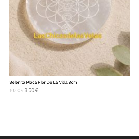
Selenita Placa Flor De La Vida 8cm
Col
8,50
€
10,00
€
8,