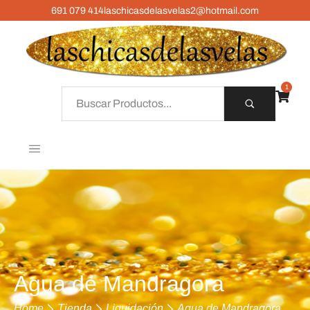
691 079 414
laschicasdelasvelas2@hotmail.com
1
Agua de Mandragora
Home
Tienda
Liquidación
Agua de Mandragora