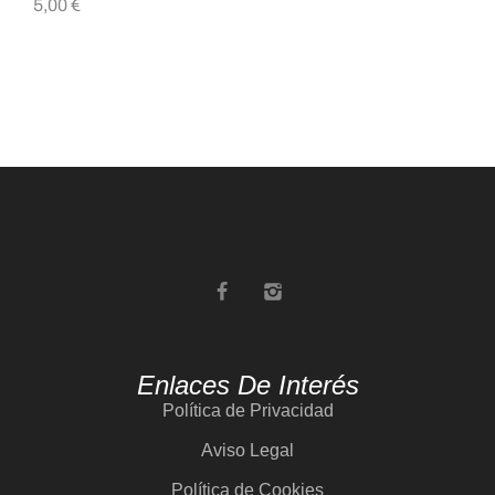
5,00
€
5,
Enlaces De Interés
Política de Privacidad
Aviso Legal
Política de Cookies