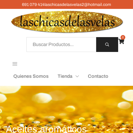
691 079 414
laschicasdelasvelas2@hotmail.com
0
Quienes Somos
Tienda
Contacto
Aceites aromáticos